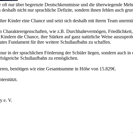
 oft nur über begrenzte Deutschkenntnisse und die überwiegende Mehrh
deshalb nicht nur sprachliche Defizite, sondern ihnen fehlen auch gru
ihre Kinder eine Chance und setzt sich deshalb mit ihrem Team unermüd
 Charaktereigenschaften, wie z.B. Durchhaltevermögen, Friedlichkeit,
Kindern die Chance, ihre Stärken auf ganz natürliche Weise auszupro
tes Fundament für ihre weitere Schullaufbahn zu schaffen.
r in der sprachlichen Förderung der Schüler liegen, sondern auch in d
erfolgreiche Schullaufbahn zu ermöglichen.
nzieren, benötigen wir eine Gesamtsumme in Höhe von 15.829€.
terstützt.
y e. V.