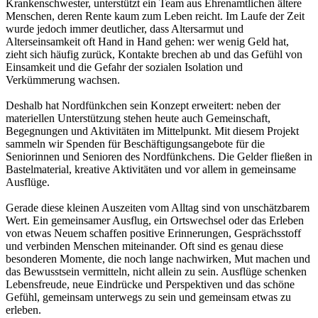
Krankenschwester, unterstützt ein Team aus Ehrenamtlichen ältere
Menschen, deren Rente kaum zum Leben reicht. Im Laufe der Zeit
wurde jedoch immer deutlicher, dass Altersarmut und
Alterseinsamkeit oft Hand in Hand gehen: wer wenig Geld hat,
zieht sich häufig zurück, Kontakte brechen ab und das Gefühl von
Einsamkeit und die Gefahr der sozialen Isolation und
Verkümmerung wachsen.
Deshalb hat Nordfünkchen sein Konzept erweitert: neben der
materiellen Unterstützung stehen heute auch Gemeinschaft,
Begegnungen und Aktivitäten im Mittelpunkt. Mit diesem Projekt
sammeln wir Spenden für Beschäftigungsangebote für die
Seniorinnen und Senioren des Nordfünkchens. Die Gelder fließen in
Bastelmaterial, kreative Aktivitäten und vor allem in gemeinsame
Ausflüge.
Gerade diese kleinen Auszeiten vom Alltag sind von unschätzbarem
Wert. Ein gemeinsamer Ausflug, ein Ortswechsel oder das Erleben
von etwas Neuem schaffen positive Erinnerungen, Gesprächsstoff
und verbinden Menschen miteinander. Oft sind es genau diese
besonderen Momente, die noch lange nachwirken, Mut machen und
das Bewusstsein vermitteln, nicht allein zu sein. Ausflüge schenken
Lebensfreude, neue Eindrücke und Perspektiven und das schöne
Gefühl, gemeinsam unterwegs zu sein und gemeinsam etwas zu
erleben.