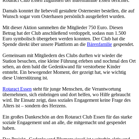
Rotaract Club Essen zugunsten der Bärenfamilie Essen berichtet.
Damals konntet ihr liebevoll gestaltete Osternester bestellen, die auf
Wunsch sogar vom Osterhasen persönlich ausgeliefert wurden.
Mit dieser Aktion sammelten die Mitglieder 750 Euro. Diesen
Betrag hat der Club anschließend verdoppelt, sodass nun 1.500
Euro symbolisch übergeben werden konnten. Der Club hat die
Spende direkt über unsere Plattform an die
Bärenfamilie
gespendet.
Gemeinsam mit Mitgliedern des Clubs durften wir wieder die
Station besuchen, eine kleine Führung erleben und nochmal den Ort
sehen, an dem bald die Gedenkwand für verstorbene Kinder
entsteht. Ein bewegender Moment, der gezeigt hat, wie wichtig
diese Unterstützung ist.
Rotaract Essen
steht für junge Menschen, die Verantwortung
übernehmen, sich einbringen und dort helfen, wo Hilfe gebraucht
wird. Ihr Einsatz zeigt, dass soziales Engagement keine Frage des
Alters ist – sondern des Herzens.
Ein großes Dankeschön an den Rotaract Club Essen für das starke
soziale Engagement und an alle, die mitgemacht und gespendet
haben.