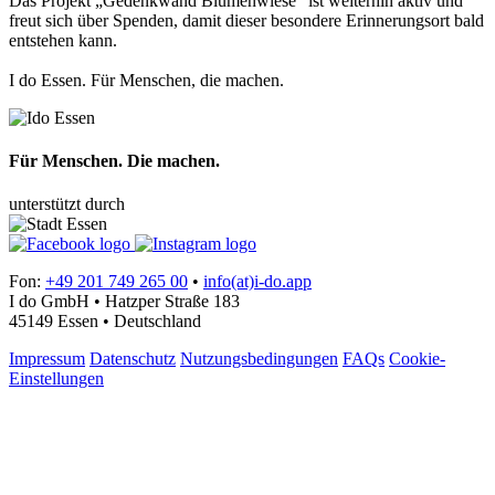
Das Projekt „Gedenkwand Blumenwiese“ ist weiterhin aktiv und
freut sich über Spenden, damit dieser besondere Erinnerungsort bald
entstehen kann.
I do Essen. Für Menschen, die machen.
Für Menschen. Die machen.
unterstützt durch
Fon:
+49 201 749 265 00
•
info(at)i-do.app
I do GmbH • Hatzper Straße 183
45149 Essen • Deutschland
Impressum
Datenschutz
Nutzungsbedingungen
FAQs
Cookie-
Einstellungen