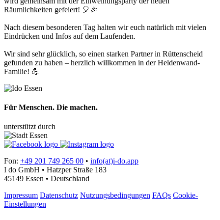
wird gemeinsam mit der Einweihungsparty der neuen
Räumlichkeiten gefeiert! 🎈🎉
Nach diesem besonderen Tag halten wir euch natürlich mit vielen
Eindrücken und Infos auf dem Laufenden.
Wir sind sehr glücklich, so einen starken Partner in Rüttenscheid
gefunden zu haben – herzlich willkommen in der Heldenwand-
Familie! 💪
Für Menschen. Die machen.
unterstützt durch
Fon:
+49 201 749 265 00
•
info(at)i-do.app
I do GmbH • Hatzper Straße 183
45149 Essen • Deutschland
Impressum
Datenschutz
Nutzungsbedingungen
FAQs
Cookie-
Einstellungen