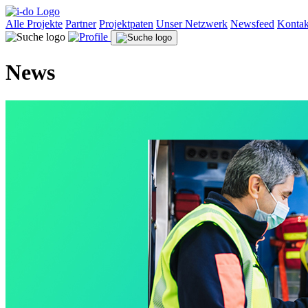
Alle Projekte
Partner
Projektpaten
Unser Netzwerk
Newsfeed
Kontak
News