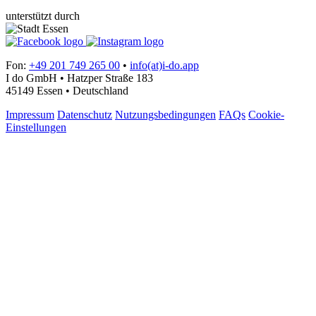
unterstützt durch
Fon:
+49 201 749 265 00
•
info(at)i-do.app
I do GmbH • Hatzper Straße 183
45149 Essen • Deutschland
Impressum
Datenschutz
Nutzungsbedingungen
FAQs
Cookie-
Einstellungen