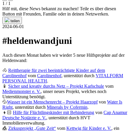
1 / 1
Hilf mit, diese News bekannt zu machen! Teile es über diesen
Button mit Freunden, Familie oder in deinen Netzwerken.
teilen
2024-06-01
#heldenwandjuni
Auch diesen Monat haben wir wieder 5 neue Hilfsprojekte auf der
Heldenwand:
🐴
Reittherapie für zwei beeinträchtigte Kinder auf dem
Carolinenhof
vom
Carolinenhof
, unterstützt durch
VITALFORM
PERSONAL HEALTH
.
📱
Sicher und kreativ durchs Netz – Projekt Karlschule
vom
Medienmonster e. V.
, unser neues Projekt, welches noch
Unterstützung benötigt.
💦
Wasser ist ein Menschenrecht – Projekt Haarzopf
von
Water Is
Right
, unterstützt durch
Minerals by Cofermin
.
👦🏻
Hilfe für Flüchtlingskinder mit Behinderung
von
Cap Anamur
Deutsche Notärzte e. V.
, unterstützt durch HVT
Immobilienverwaltung.
🎪
Zirkusprojekt „Gute Zeit“
vom
Kettwig für Kinder e. V.
, ein