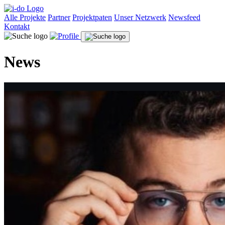
Alle Projekte
Partner
Projektpaten
Unser Netzwerk
Newsfeed
Kontakt
News