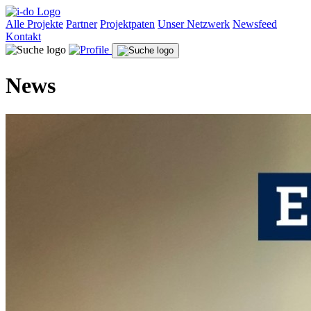
Alle Projekte
Partner
Projektpaten
Unser Netzwerk
Newsfeed
Kontakt
News