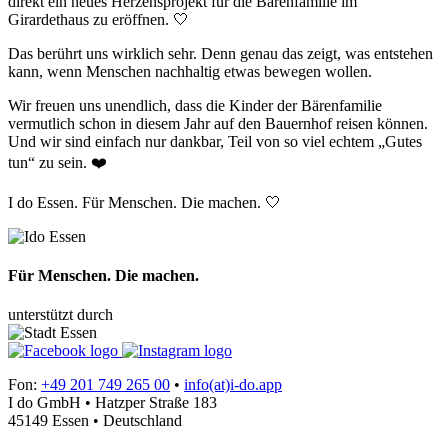
direkt ein neues Herzensprojekt für die Bärenfamilie im
Girardethaus zu eröffnen. 🤍
Das berührt uns wirklich sehr. Denn genau das zeigt, was entstehen
kann, wenn Menschen nachhaltig etwas bewegen wollen.
Wir freuen uns unendlich, dass die Kinder der Bärenfamilie
vermutlich schon in diesem Jahr auf den Bauernhof reisen können.
Und wir sind einfach nur dankbar, Teil von so viel echtem „Gutes
tun“ zu sein. ❤️
I do Essen. Für Menschen. Die machen. 🤍
Für Menschen. Die machen.
unterstützt durch
Fon:
+49 201 749 265 00
•
info(at)i-do.app
I do GmbH • Hatzper Straße 183
45149 Essen • Deutschland